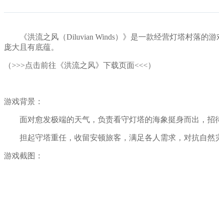
《洪流之风（Diluvian Winds）》是一款经营灯塔
庞大且有底蕴。
（>>>点击前往《洪流之风》下载页面<<<）
游戏背景：
面对愈发极端的天气，负责看守灯塔的海象挺身而出，招待
担起守塔重任，收留安顿旅客，满足各人需求，对抗自然灾
游戏截图：