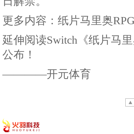
日解禁。
更多内容：纸片马里奥RP
延伸阅读
Switch《纸片
公布！
————开元体育