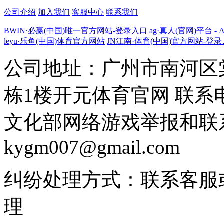
公司介绍
加入我们
客服中心
联系我们
BWIN·必赢(中国)唯一官方网站-登录入口
ag·真人(官网)平台 - 
leyu·乐鱼(中国)体育官方网站
JN江南·体育(中国)官方网站-登
公司地址：广州市南河区
栋1楼开元体育官网 联系电话：
文化部网络游戏举报和联
kygm007@gmail.com
纠纷处理方式：联系客服
理