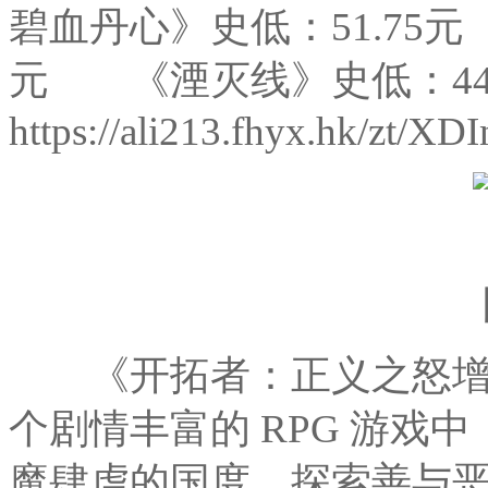
碧血丹心》史低：51.75元
元 《湮灭线》史低：44
https://ali213.fhyx.hk/zt/XDI
《开拓者：正义之怒增
个剧情丰富的 RPG 游戏
魔肆虐的国度。探索善与