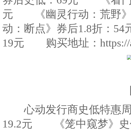
元 《幽灵行动：荒野》
动：断点》券后1.8折：
19元 购买地址：https://ali21
心动发行商史低特惠周
19.2元 《笼中窥梦》史