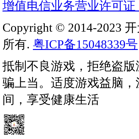
增值电信业务营业许可证：粤B
Copyright © 2014-
所有.
粤ICP备15048339号
抵制不良游戏，拒绝盗版
骗上当。适度游戏益脑，
间，享受健康生活