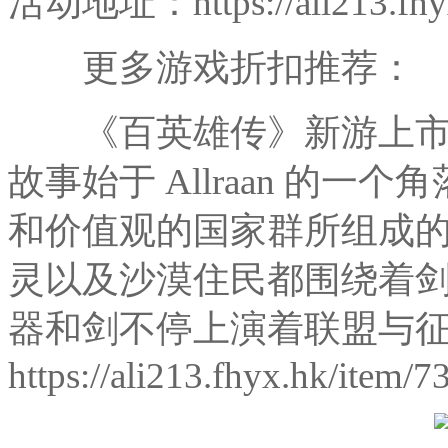
活动地址：https://ali213.fhyx.
更多游戏折扣推荐：
《百英雄传》新游上市 
故事始于 Allraan 的
和价值观的国家群所组成
灵以及沙漠住民都围绕着剑和
器和剑不停上演着联盟与
https://ali213.fhyx.hk/item/7