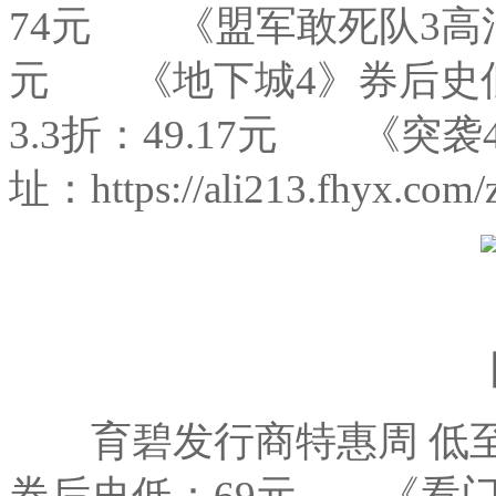
74元 《盟军敢死队3高清
元 《地下城4》券后史低
3.3折：49.17元 《突
址：https://ali213.fhyx.com/
育碧发行商特惠周 低至
券后史低：69元 《看门