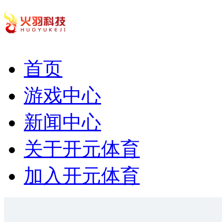
首页
游戏中心
新闻中心
关于开元体育
加入开元体育