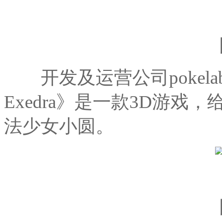
开发及运营公司pokelab
Exedra》是一款3D游
法少女小圆。