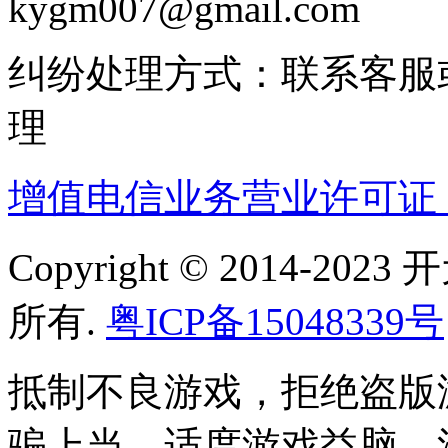
kygm007@gmail.com
纠纷处理方式：联系客服
理
增值电信业务营业许可证：粤B
Copyright © 2014-
所有.
粤ICP备15048339号
抵制不良游戏，拒绝盗版
骗上当。适度游戏益脑，