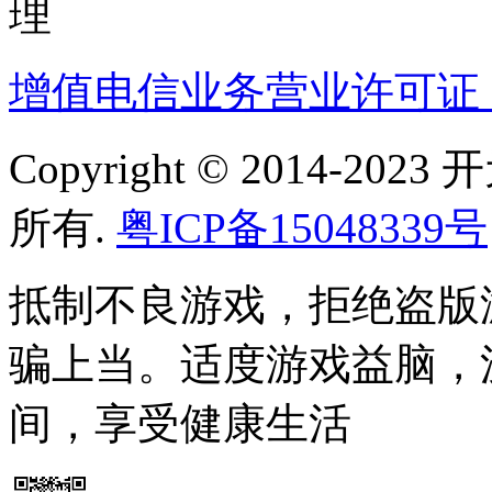
理
增值电信业务营业许可证：粤B
Copyright © 2014-
所有.
粤ICP备15048339号
抵制不良游戏，拒绝盗版
骗上当。适度游戏益脑，
间，享受健康生活