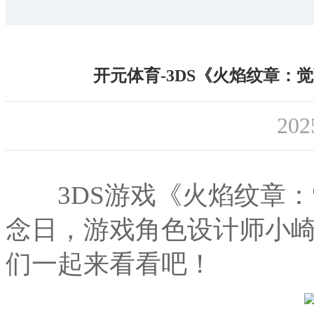
开元体育-3DS《火焰纹章：
202
3DS游戏《火焰纹章：
念日，游戏角色设计师小
们一起来看看吧！