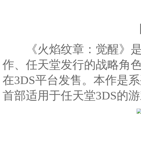
《火焰纹章：觉醒》是一款由Int
作、任天堂发行的战略角色扮
在3DS平台发售。本作是
首部适用于任天堂3DS的