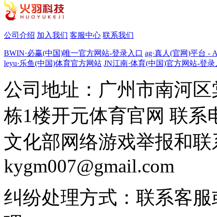
公司介绍
加入我们
客服中心
联系我们
BWIN·必赢(中国)唯一官方网站-登录入口
ag·真人(官网)平台 - 
leyu·乐鱼(中国)体育官方网站
JN江南·体育(中国)官方网站-登
公司地址：广州市南河区
栋1楼开元体育官网 联系电话：
文化部网络游戏举报和联
kygm007@gmail.com
纠纷处理方式：联系客服