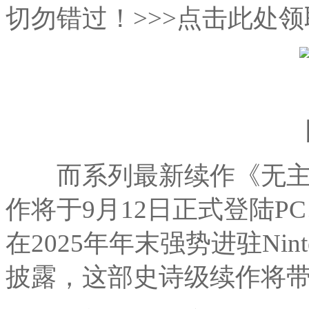
切勿错过！>>>点击此处领取
而系列最新续作《无主之
作将于9月12日正式登陆PC
在2025年年末强势进驻Ninte
披露，这部史诗级续作将