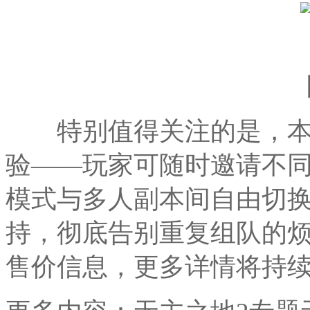
特别值得关注的是，本作
验——玩家可随时邀请不
模式与多人副本间自由切
持，彻底告别重复组队的
售价信息，更多详情将持