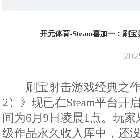
开元体育-Steam喜加一：
202
刷宝射击游戏经典之作《无主之
2）》现已在Steam平台
间为6月9日凌晨1点。玩
级作品永久收入库中，还