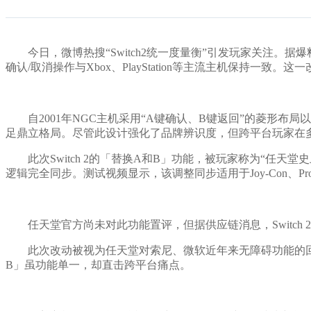
今日，微博热搜“Switch2统一度量衡”引发玩家关注。据爆料，
确认/取消操作与Xbox、PlayStation等主流主机保持
自2001年NGC主机采用“A键确认、B键返回”的菱形布局以来，
足鼎立格局。尽管此设计强化了品牌辨识度，但跨平台玩家在
此次Switch 2的「替换A和B」功能，被玩家称为“任天堂史上最
逻辑完全同步。测试视频显示，该调整同步适用于Joy-Con、
任天堂官方尚未对此功能置评，但据供应链消息，Switch 2的
此次改动被视为任天堂对索尼、微软近年来无障碍功能的回应。P
B」虽功能单一，却直击跨平台痛点。