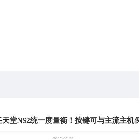
任天堂NS2统一度量衡！按键可与主流主机