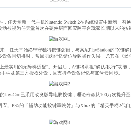
2025-06-23
任天堂新一代主机Nintendo Switch 2在系统设置中新增
一致。这一改动被视为任天堂首次在硬件层面回应跨平台玩家长期以来的
任天堂始终坚守独特按键逻辑，与索尼PlayStation的“X键确
多设备间切换时，常因肌肉记忆错位导致操作失误，尤其在《堡
实用的无障碍适配”。开启后，A键将承担“确认/执行”功能，B键则变为“
Pro手柄及第三方授权外设，且支持单设备记忆与账号云同步。
Joy-Con已采用改良版导电胶按键，理论寿命从100万次提升
S5的「辅助功能按键重映射」与Xbox的「精英手柄2代自定义