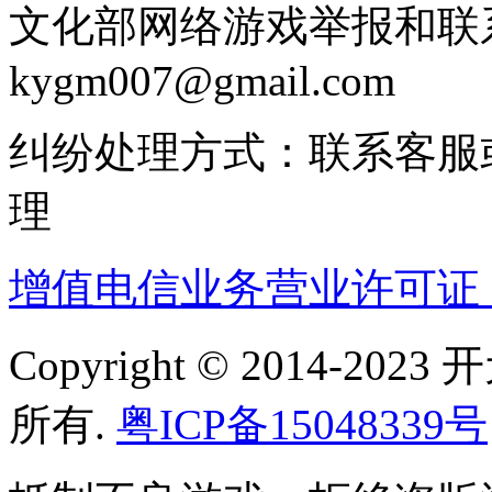
文化部网络游戏举报和联
kygm007@gmail.com
纠纷处理方式：联系客服
理
增值电信业务营业许可证：粤B
Copyright © 2014-
所有.
粤ICP备15048339号