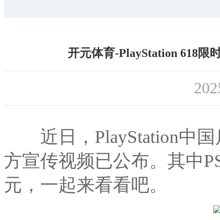
开元体育-PlayStation 6
202
近日，PlayStation
方宣传视频已公布。其中PS
元，一起来看看吧。