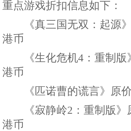
重点游戏折扣信息如下：
《真三国无双：起源》原价52
港币
《生化危机4：重制版》原价
港币
《匹诺曹的谎言》原价328.
《寂静岭2：重制版》原价46
港币