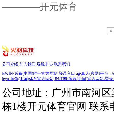
————开元体育
公司介绍
加入我们
客服中心
联系我们
BWIN·必赢(中国)唯一官方网站-登录入口
ag·真人(官网)平台 - 
leyu·乐鱼(中国)体育官方网站
JN江南·体育(中国)官方网站-登
公司地址：广州市南河区
栋1楼开元体育官网 联系电话：