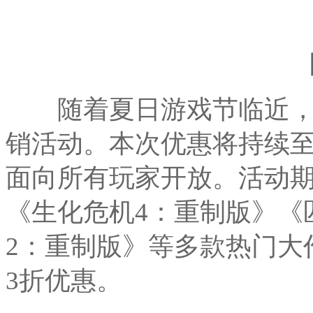
随着夏日游戏节临近，Play
销活动。本次优惠将持续至北
面向所有玩家开放。活动
《生化危机4：重制版》《
2：重制版》等多款热门大
3折优惠。