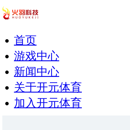
首页
游戏中心
新闻中心
关于开元体育
加入开元体育