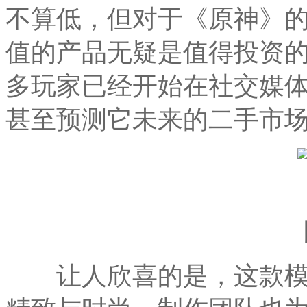
不算低，但对于《原神》
值的产品无疑是值得投资
多玩家已经开始在社交媒
甚至预测它未来的二手市
让人欣喜的是，这款模