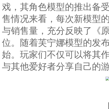
戏，其角色模型的推出备
售情况来看，每次新模型
与销售量，充分反映了《
位。随着芙宁娜模型的发
始。玩家们不仅可以将其
与其他爱好者分享自己的