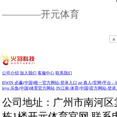
————开元体育
公司介绍
加入我们
客服中心
联系我们
BWIN·必赢(中国)唯一官方网站-登录入口
ag·真人(官网)平台 - 
leyu·乐鱼(中国)体育官方网站
JN江南·体育(中国)官方网站-登
公司地址：广州市南河区
栋1楼开元体育官网 联系电话：