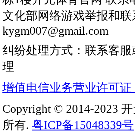
文化部网络游戏举报和联
kygm007@gmail.com
纠纷处理方式：联系客服
理
增值电信业务营业许可证：粤B
Copyright © 2014-
所有.
粤ICP备15048339号