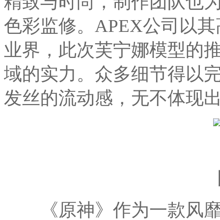
精致与时尚，制作团队也
色彩监修。APEX公司以
业界，此次芙宁娜模型的
域的实力。众多细节得以
发丝的流动感，无不体现
《原神》作为一款风靡