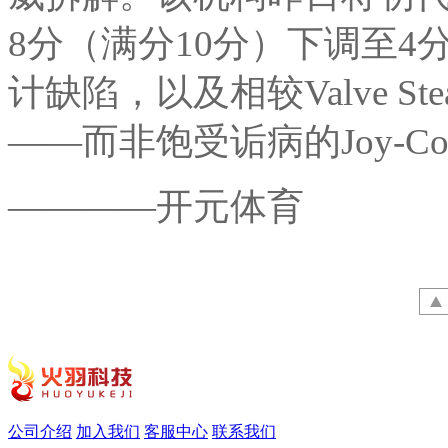
8分（满分10分）下调至
计缺陷，以及相较Valve St
——而非饱受诟病的Joy-C
————开元体育
公司介绍
加入我们
客服中心
联系我们