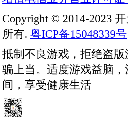
Copyright © 2014-
所有.
粤ICP备15048339号
抵制不良游戏，拒绝盗版
骗上当。适度游戏益脑，
间，享受健康生活