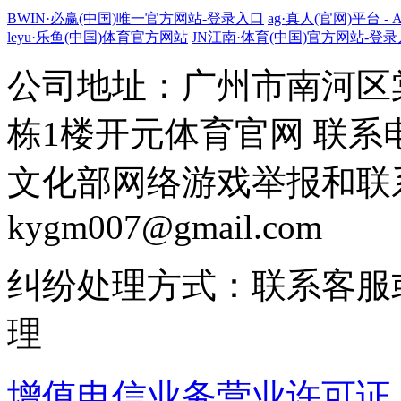
BWIN·必赢(中国)唯一官方网站-登录入口
ag·真人(官网)平台 - 
leyu·乐鱼(中国)体育官方网站
JN江南·体育(中国)官方网站-登
公司地址：广州市南河区
栋1楼开元体育官网 联系电话：
文化部网络游戏举报和联
kygm007@gmail.com
纠纷处理方式：联系客服
理
增值电信业务营业许可证：粤B