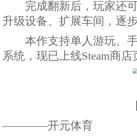
完成翻新后，玩家还可
升级设备、扩展车间，逐
本作支持单人游玩、手柄操
系统，现已上线Steam商
————开元体育