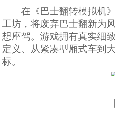
在《巴士翻转模拟机》
工坊，将废弃巴士翻新为
想座驾。游戏拥有真实细
定义、从紧凑型厢式车到
标。