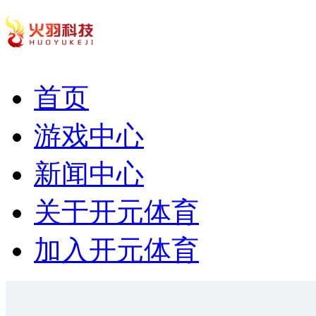
首页
游戏中心
新闻中心
关于开元体育
加入开元体育