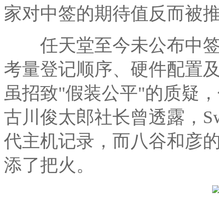
家对中签的期待值反而被
任天堂至今未公布中签率
考量登记顺序、硬件配置及
虽招致"假装公平"的质疑
古川俊太郎社长曾透露，Swi
代主机记录，而八谷和彦的
添了把火。