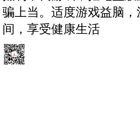
骗上当。适度游戏益脑，
间，享受健康生活