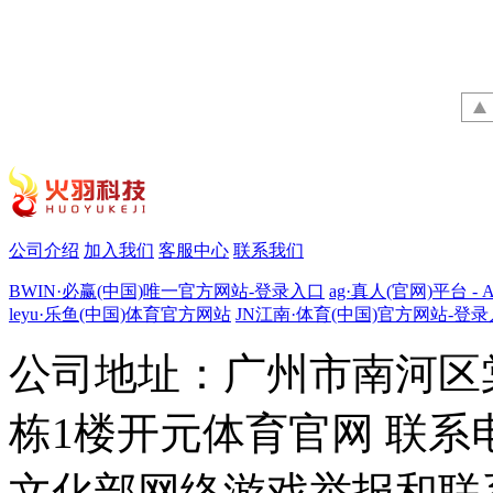
公司介绍
加入我们
客服中心
联系我们
BWIN·必赢(中国)唯一官方网站-登录入口
ag·真人(官网)平台 - 
leyu·乐鱼(中国)体育官方网站
JN江南·体育(中国)官方网站-登
公司地址：广州市南河区
栋1楼开元体育官网 联系电话：
文化部网络游戏举报和联