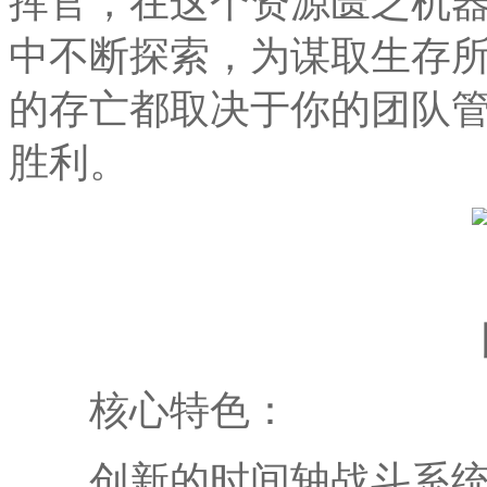
挥官，在这个资源匮乏机
中不断探索，为谋取生存
的存亡都取决于你的团队
胜利。
核心特色：
创新的时间轴战斗系统