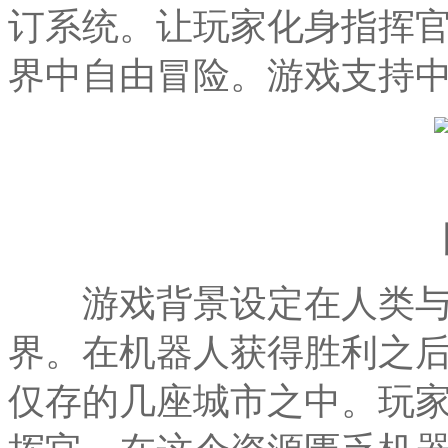
订系统。让玩家化身指挥
界中自由冒险。游戏支持
游戏背景设定在人类与
界。在机器人获得胜利之
仅存的几座城市之中。玩