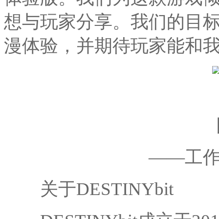
想与玩家分享。我们的目
漫体验，并期待玩家能和我
——工
关于DESTINYbit