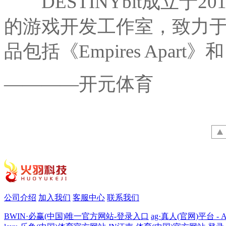
DESTINYbit成立于2
的游戏开发工作室，致力于
品包括《Empires Apart》和
————开元体育
公司介绍
加入我们
客服中心
联系我们
BWIN·必赢(中国)唯一官方网站-登录入口
ag·真人(官网)平台 - 