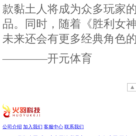
款黏土人将成为众多玩家
品。同时，随着《胜利女
未来还会有更多经典角色
————开元体育
公司介绍
加入我们
客服中心
联系我们