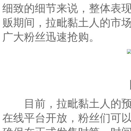
细致的细节来说，整体表
贩期间，拉毗黏土人的市
广大粉丝迅速抢购。
目前，拉毗黏土人的预订
在线平台开放，粉丝们可