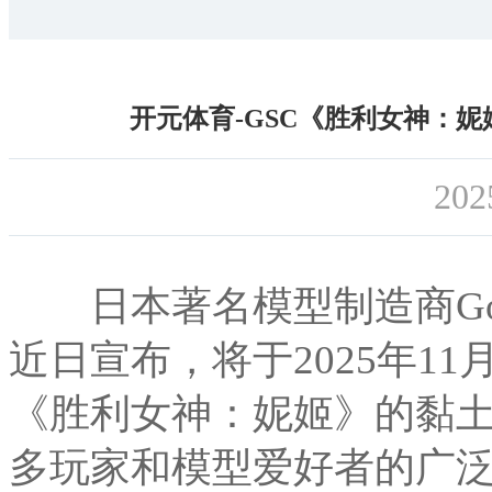
开元体育-GSC《胜利女神：妮
202
日本著名模型制造商Good S
近日宣布，将于2025年1
《胜利女神：妮姬》的黏土
多玩家和模型爱好者的广