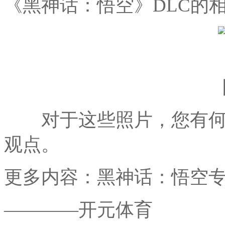
《黑神话：悟空》DLC的
对于这些照片，您有何见
观点。
更多内容：黑神话：悟空
————开元体育