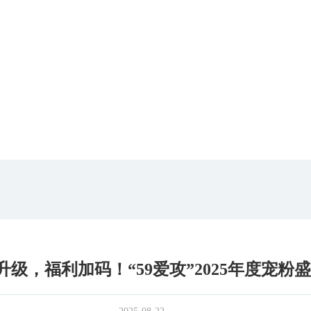
升级，福利加码！“59爱攻”2025年度宠粉