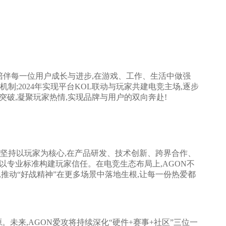
,陪伴每一位用户成长与进步,在游戏、工作、生活中做强
”机制;2024年实现平台KOL联动与玩家共建电竞主场,逐步
突破,凝聚玩家热情,实现品牌与用户的双向奔赴!
坚持以玩家为核心,在产品研发、技术创新、跨界合作、
终以专业标准构建玩家信任。在电竞生态布局上,AGON不
设,推动“好战精神”在更多场景中落地生根,让每一份热爱都
未来,AGON爱攻将持续深化“硬件+赛事+社区”三位一