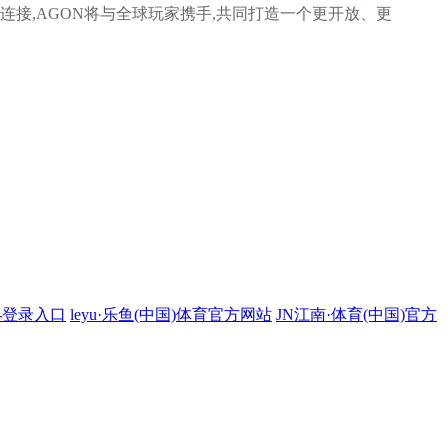
接,AGON将与全球玩家携手,共同打造一个更开放、更
站-登录入口
leyu·乐鱼(中国)体育官方网站
JN江南·体育(中国)官方