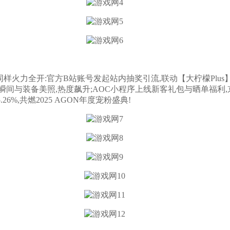
火力全开:官方B站账号发起站内抽奖引流,联动【大柠檬Plus
作瞬间与装备美照,热度飙升;AOC小程序上线新客礼包与晒单福利
6%,共燃2025 AGON年度宠粉盛典!