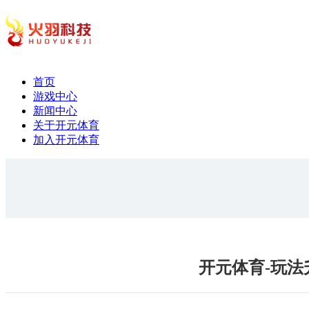
首页
游戏中心
新闻中心
关于开元体育
加入开元体育
开元体育-玩法