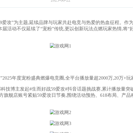
2025-08-22
,59爱攻”为主题,延续品牌与玩家共赴电竞与热爱的热血征程。作
活动不仅延续了“宠粉”传统,更以创新玩法点燃玩家热情,将“好
025年度宠粉盛典燃爆电竞圈,全平台播放量超2000万,20万+
主发起#生而好战59爱攻#抖音话题挑战赛,累计播放量突破18
方旗舰店账号紧贴59爱攻日节奏,围绕活动预热、618布局、产