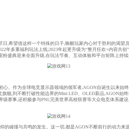
专属节日,希望借这样一个特殊的日子,唤醒玩家内心对于胜利的渴望
022年多重福利玩法上线;2023年起更升级为“整月狂欢+内容共创
年度宠粉盛典迎来全面升级,在玩法节奏、互动体验和平台矩阵上持续
心。作为全球电竞显示器领域的领军者,AGON自诞生以来始终
,到不断打破性能边界的Mini LED、OLED新品,AGON始
等世界级赛事,还积极参与PNL完美世界高校联赛等大众电竞体系建
仰的碰撞与共鸣的发生。这一切,都是AGON不断前行的动力来源。