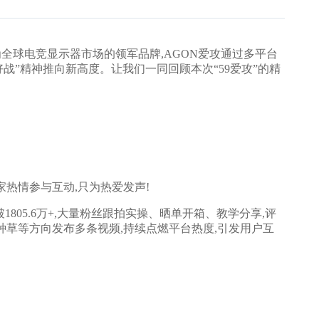
为全球电竞显示器市场的领军品牌,AGON爱攻通过多平台
战”精神推向新高度。让我们一同回顾本次“59爱攻”的精
玩家热情参与互动,只为热爱发声!
05.6万+,大量粉丝跟拍实操、晒单开箱、教学分享,评
品种草等方向发布多条视频,持续点燃平台热度,引发用户互