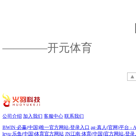
————开元体育
公司介绍
加入我们
客服中心
联系我们
BWIN·必赢(中国)唯一官方网站-登录入口
ag·真人(官网)平台 - 
leyu·乐鱼(中国)体育官方网站
JN江南·体育(中国)官方网站-登