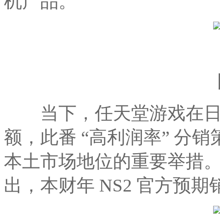
机产品。
当下，任天堂游戏在日
额，此番 “高利润率” 分
本土市场地位的重要举措
出，本财年 NS2 官方预期销