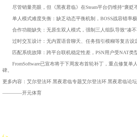
尽管销量亮眼，但《黑夜君临》在Steam平台仍维持“褒贬
单人模式难度失衡：缺乏动态平衡机制，BOSS战容错率极
合作功能缺失：无原生双人模式，强制三人组队导致“凑不齐
过时交互设计：无内置语音聊天、任务指引模糊等复古设定
匹配系统故障：跨平台联机稳定性差，PSN用户受NAT类
FromSoftware已宣布将于下周发布首轮补丁，重点修
碑。
更多内容：艾尔登法环 黑夜君临专题艾尔登法环 黑夜君临论坛
————开元体育