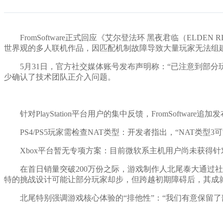
FromSoftware正式回应《艾尔登法环 黑夜君临（ELDE
世界观的多人联机作品，因匹配机制故障导致大量玩家无法组
5月31日，官方社交媒体账号发布声明称：“已注意到部分玩
少确认了技术团队正介入问题。
针对PlayStation平台用户的集中反馈，FromSoftware追
PS4/PS5玩家需检查NAT类型：开发者指出，“NAT类型3可能
Xbox平台暂无专项方案：目前微软系主机用户尚未获得针
在首日销量突破200万份之际，游戏制作人北尾泰大通过社交媒
特的挑战设计可能让部分玩家却步，但跨越初期障碍后，其成
北尾特别强调游戏核心体验的“排他性”：“我们有意保留了部分高