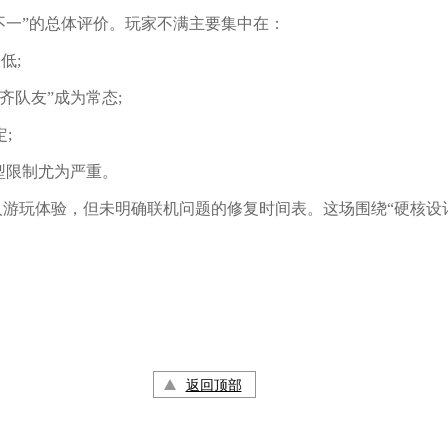
不一”的总体评价。玩家不满主要集中在：
低;
队友”成为常态;
;
型限制尤为严重。
复单人游玩体验，但未明确联机问题的修复时间表。这场围绕“硬核设
返回顶部