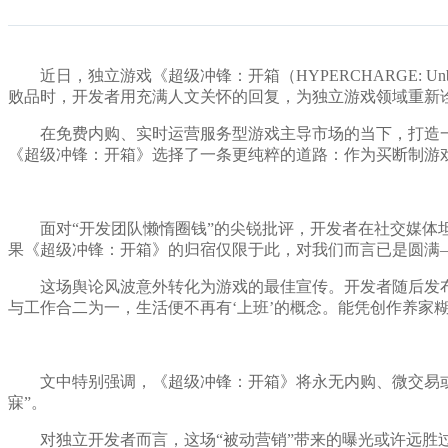
近日，独立游戏《超级冲锋：开箱（HYPERCHARGE: U
败品时，开发者用充满人文关怀的回复，为独立游戏领域重新诠
在免费内购、实时运营服务型游戏主导市场的当下，打造一
《超级冲锋：开箱》选择了一条更纯粹的道路：作为买断制游
面对“开发团队懒惰圈钱”的尖锐批评，开发者在社交媒体坦
果《超级冲锋：开箱》的归宿仅限于此，对我们而言已是圆满
这场舆论风波意外转化为游戏的最佳宣传。开发者随后发布长
与工作合二为一，生活便不再有‘上班’的概念。能凭创作养家
文中特别强调，《超级冲锋：开箱》将永无内购、微交易或战
寐”。
对独立开发者而言，这场“被动营销”带来的曝光或许远胜过