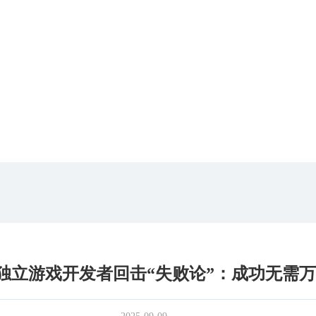
-独立游戏开发者回击“失败论”：成功无需