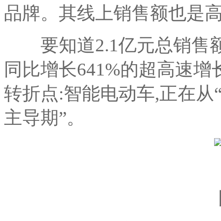
品牌。其线上销售额也是高达1
要知道2.1亿元总销售额
同比增长641%的超高速增
转折点:智能电动车,正在从
主导期”。