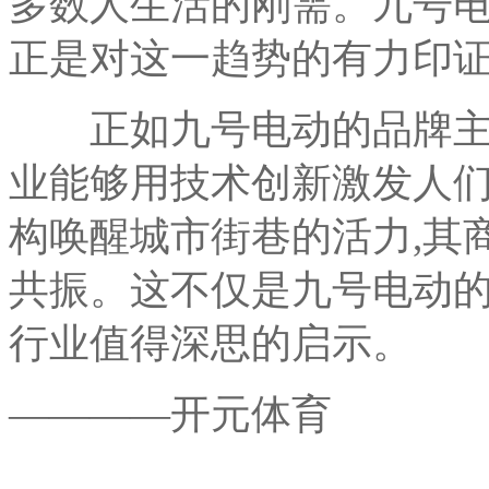
多数人生活的刚需。九号电动
正是对这一趋势的有力印
正如九号电动的品牌主张 
业能够用技术创新激发人们
构唤醒城市街巷的活力,其
共振。这不仅是九号电动的
行业值得深思的启示。
————开元体育