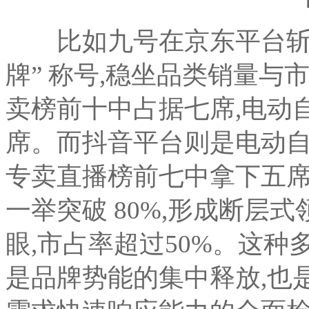
比如九号在京东平台斩获 
牌” 称号,稳坐品类销量与
卖榜前十中占据七席,电动
席。而抖音平台则是电动自
专卖直播榜前七中拿下五席
一举突破 80%,形成断层
眼,市占率超过50%。这种
是品牌势能的集中释放,也