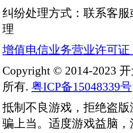
纠纷处理方式：联系客服
理
增值电信业务营业许可证：粤B
Copyright © 2014-
所有.
粤ICP备15048339号
抵制不良游戏，拒绝盗版
骗上当。适度游戏益脑，