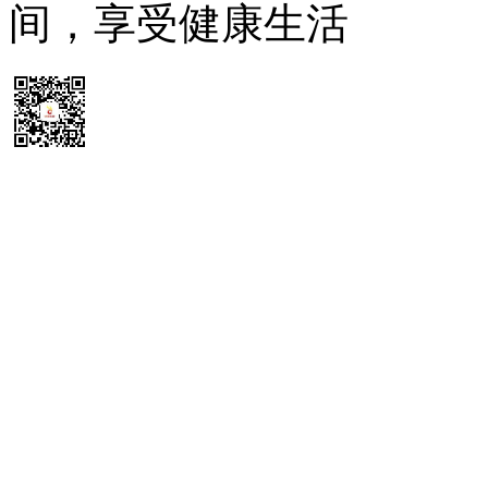
间，享受健康生活