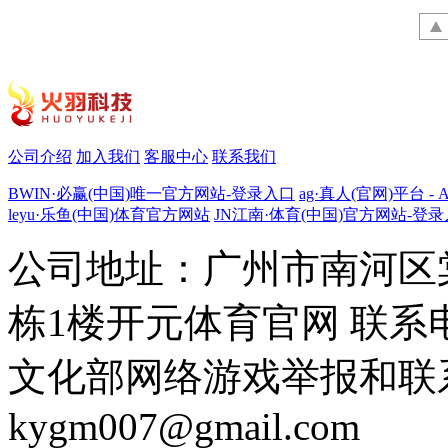
公司介绍
加入我们
客服中心
联系我们
BWIN·必赢(中国)唯一官方网站-登录入口
ag·真人(官网)平台 - 
leyu·乐鱼(中国)体育官方网站
JN江南·体育(中国)官方网站-登
公司地址：广州市南河区
栋1楼开元体育官网 联系电话：
文化部网络游戏举报和联
kygm007@gmail.com