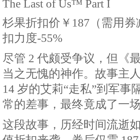
The Last of Us™ Part I
杉果折扣价￥187（需用券减¥20
扣力度-55%
尽管 2 代颇受争议，但《最
当之无愧的神作。故事主
14 岁的艾莉“走私”到军
常的差事，最终竟成了一
这段故事，历经时间流逝
值折扣来袭，券后仅需 187 元