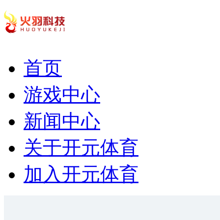
首页
游戏中心
新闻中心
关于开元体育
加入开元体育