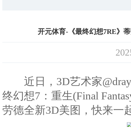
开元体育-《最终幻想7RE》
202
近日，3D艺术家@dray
终幻想7：重生(Final Fanta
劳德全新3D美图，快来一