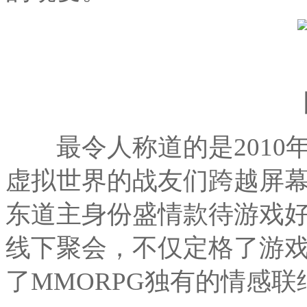
最令人称道的是2010
虚拟世界的战友们跨越屏
东道主身份盛情款待游戏
线下聚会，不仅定格了游
了MMORPG独有的情感联