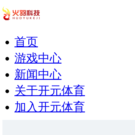
首页
游戏中心
新闻中心
关于开元体育
加入开元体育