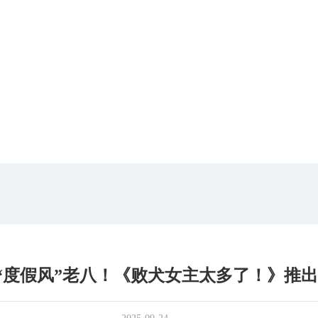
-“度假风”老八！《败犬女主太多了！》推