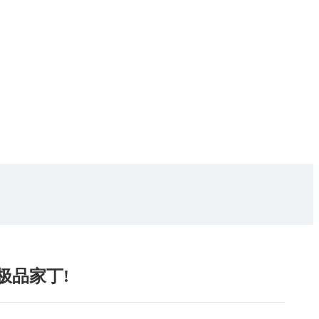
极品家丁!