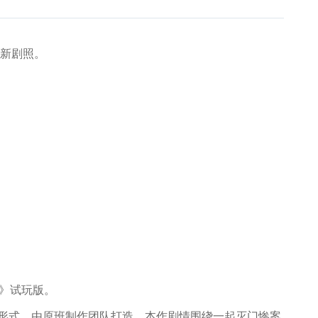
新剧照。
2》试玩版。
形式，由原班制作团队打造。本作剧情围绕一起灭门惨案