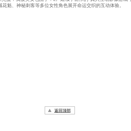
域花魁、神秘刺客等多位女性角色展开命运交织的互动体验。
返回顶部