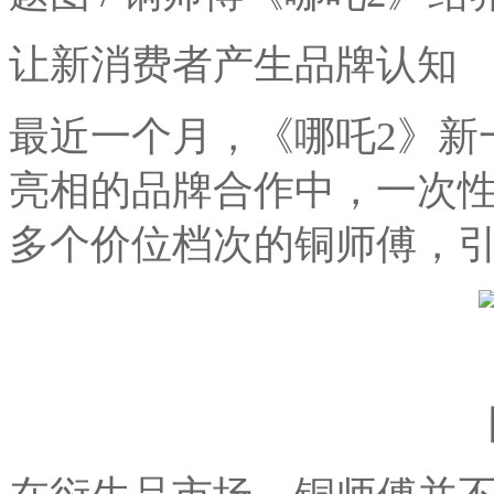
让新消费者产生品牌认知
最近一个月，《哪吒2》新
亮相的品牌合作中，一次性
多个价位档次的铜师傅，引