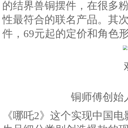
的结界兽铜摆件，在很多
性最符合的联名产品。其次
件，69元起的定价和角色
铜师傅创始
《哪吒2》这个实现中国电