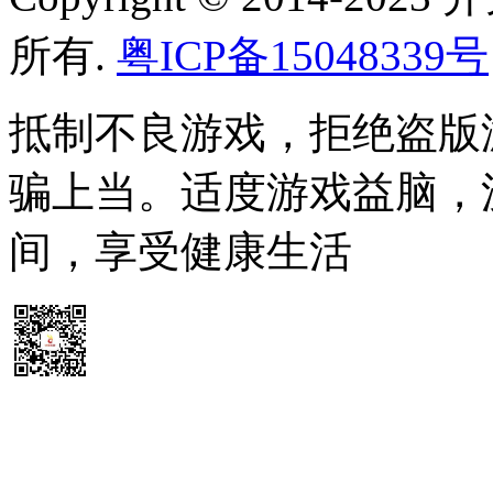
所有.
粤ICP备15048339号
抵制不良游戏，拒绝盗版
骗上当。适度游戏益脑，
间，享受健康生活