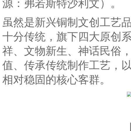
源：弗若斯特沙利文）。
虽然是新兴铜制文创工艺
十分传统，旗下四大原创
祥、文物新生、神话民俗
值、传承传统制作工艺，
相对稳固的核心客群。