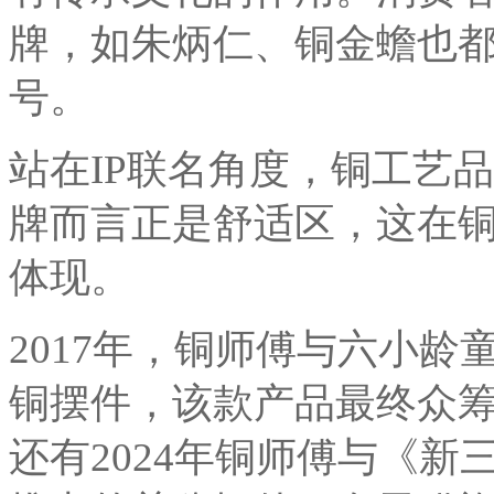
牌，如朱炳仁、铜金蟾也
号。
站在IP联名角度，铜工艺
牌而言正是舒适区，这在铜
体现。
2017年，铜师傅与六小龄
铜摆件，该款产品最终众筹
还有2024年铜师傅与《