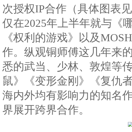
次授权IP合作（具体图表
仅在2025年上半年就与
《权利的游戏》以及MOSHO
作。纵观铜师傅这几年来的
悉的武当、少林、敦煌等传
鼠》《变形金刚》《复仇
海内外均有影响力的知名
界展开跨界合作。