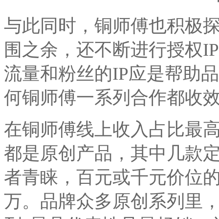
与此同时，铜师傅也积极
围之余，还不断进行授权I
流量和粉丝的IP应是帮助
何铜师傅一系列合作都收
在铜师傅线上收入占比最
都是原创产品，其中几款
者青睐，百元或千元价位
万。品牌众多原创系列里，