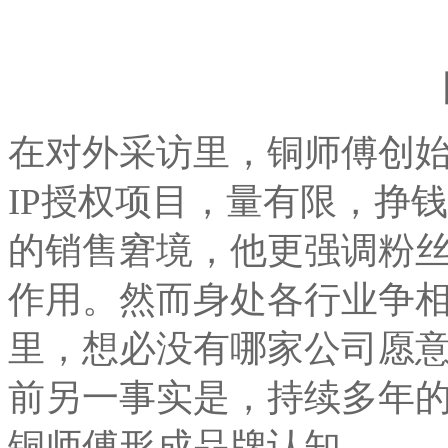
在对外采访里，铜师傅创始
IP授权项目，量有限，挣钱
的销售窘境，他更强调粉
作用。然而身处各行业争
里，想必没有哪家公司愿
前另一事实是，持续多年的
铜师傅形成品牌认知。