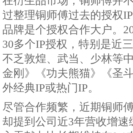
在衍生品市场，铜师傅并
过整理铜师傅过去的授权IP
品牌是个授权合作大户。2
30多个IP授权，特别是
不乏敦煌、武当、少林等中
金刚》《功夫熊猫》《圣
外经典IP或热门IP。
尽管合作频繁，近期铜师傅
却提到公司近3年营收增速缓