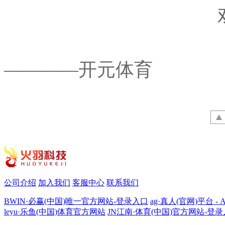
————开元体育
公司介绍
加入我们
客服中心
联系我们
BWIN·必赢(中国)唯一官方网站-登录入口
ag·真人(官网)平台 - 
leyu·乐鱼(中国)体育官方网站
JN江南·体育(中国)官方网站-登