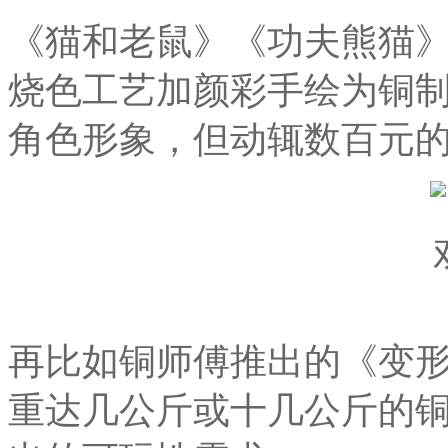
《猫和老鼠》《功夫熊猫
烧色工艺加颜彩手绘为铜
角色形象，但动辄数百元
再比如铜师傅推出的《变
重达几公斤或十几公斤的铜