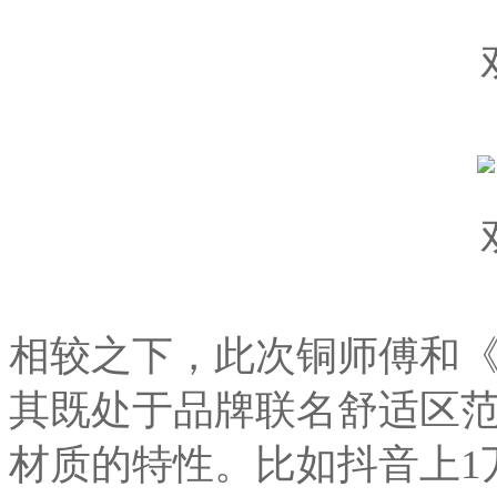
相较之下，此次铜师傅和《
其既处于品牌联名舒适区
材质的特性。比如抖音上1万