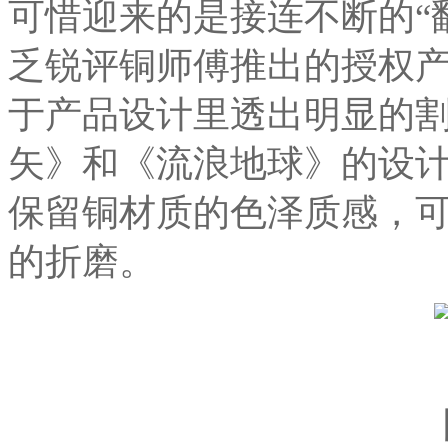
可惜迎来的是接连不断的“
乏锐评铜师傅推出的授权产
于产品设计里透出明显的
矢》和《流浪地球》的设
保留铜材质的色泽质感，
的折磨。