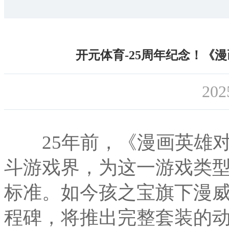
开元体育-25周年纪念！《
202
25年前，《漫画英雄对
斗游戏界，为这一游戏类
标准。如今孩之宝旗下漫
程碑，将推出完整套装的动作