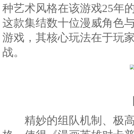
种艺术风格在该游戏25年
这款集结数十位漫威角色
游戏，其核心玩法在于玩
战。
精妙的组队机制、极高