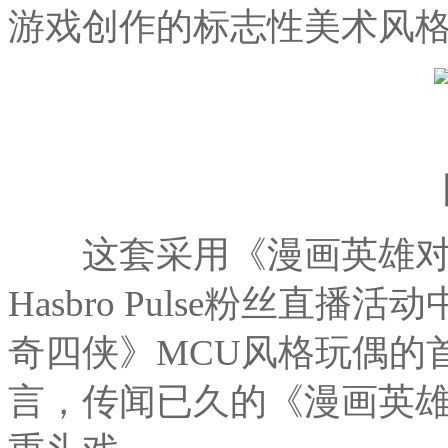
游戏创作的标志性美术风
这套采用《漫画英雄对卡
Hasbro Pulse粉丝直
奇四侠》MCU风格玩偶的
言，传闻已久的《漫画英雄