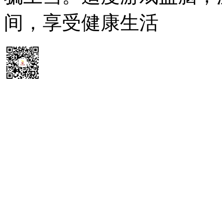
间，享受健康生活