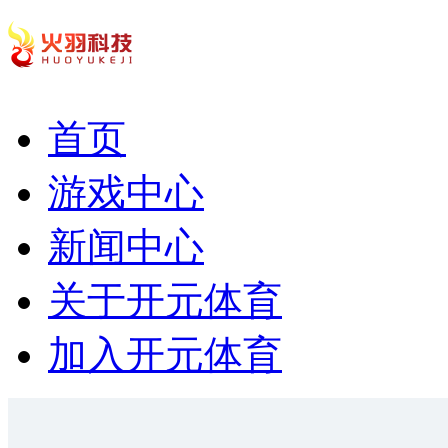
首页
游戏中心
新闻中心
关于开元体育
加入开元体育