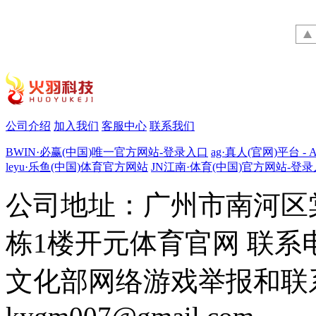
公司介绍
加入我们
客服中心
联系我们
BWIN·必赢(中国)唯一官方网站-登录入口
ag·真人(官网)平台 - 
leyu·乐鱼(中国)体育官方网站
JN江南·体育(中国)官方网站-登
公司地址：广州市南河区
栋1楼开元体育官网 联系电话：
文化部网络游戏举报和联