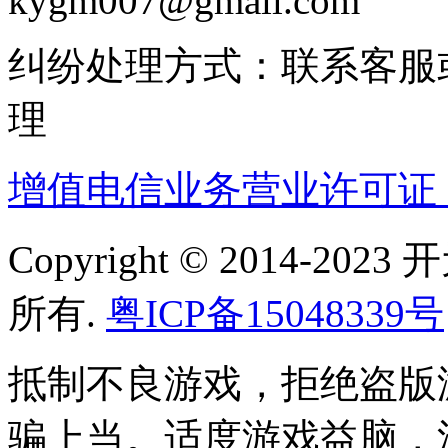
kygm007@gmail.com
纠纷处理方式：联系客服
理
增值电信业务营业许可证：粤B
Copyright © 2014-
所有.
粤ICP备15048339号
抵制不良游戏，拒绝盗版
骗上当。适度游戏益脑，