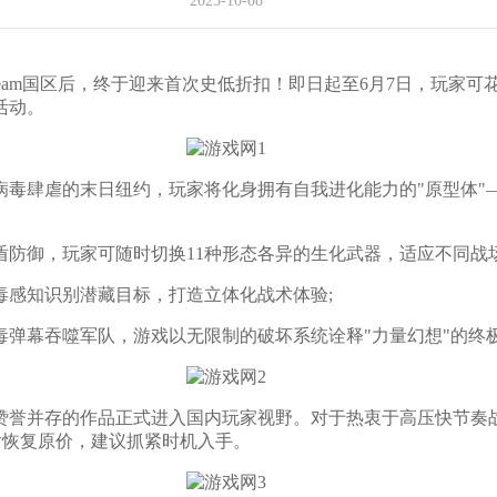
2025-10-08
team国区后，终于迎来首次史低折扣！即日起至6月7日，玩家可花
活动。
肆虐的末日纽约，玩家将化身拥有自我进化能力的"原型体"——Al
御，玩家可随时切换11种形态各异的生化武器，适应不同战场
感知识别潜藏目标，打造立体化战术体验;
幕吞噬军队，游戏以无限制的破坏系统诠释"力量幻想"的终
并存的作品正式进入国内玩家视野。对于热衷于高压快节奏战斗与
后恢复原价，建议抓紧时机入手。