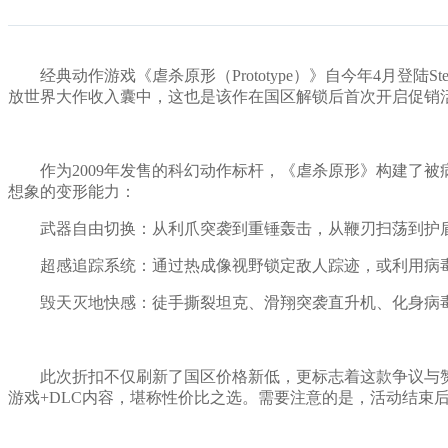
经典动作游戏《虐杀原形（Prototype）》自今年4月登陆S
放世界大作收入囊中，这也是该作在国区解锁后首次开启促销
作为2009年发售的科幻动作标杆，《虐杀原形》构建了被病毒
想象的变形能力：
武器自由切换：从利爪突袭到重锤轰击，从鞭刃扫荡到护盾防
超感追踪系统：通过热成像视野锁定敌人踪迹，或利用病毒
毁天灭地快感：徒手撕裂坦克、滑翔突袭直升机、化身病毒弹
此次折扣不仅刷新了国区价格新低，更标志着这款争议与赞誉
游戏+DLC内容，堪称性价比之选。需要注意的是，活动结束