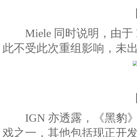
Miele 同时说明，由于 E
此不受此次重组影响，未
IGN 亦透露，《黑豹》是 E
戏之一，其他包括现正开