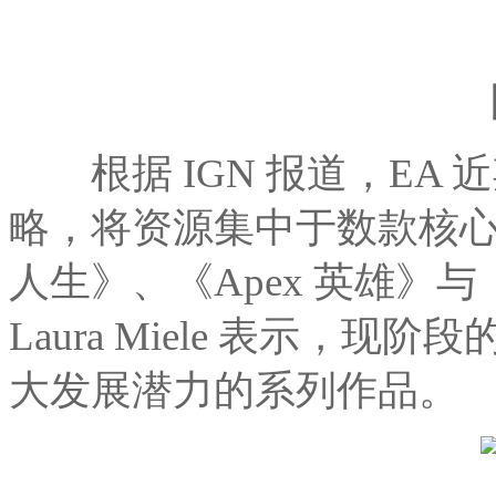
根据 IGN 报道，EA
略，将资源集中于数款核心
人生》、《Apex 英雄》
Laura Miele 表示，
大发展潜力的系列作品。