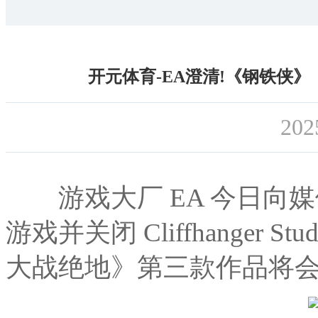
开元体育-EA澄清!《钢铁侠
202
游戏大厂 EA 今日向
游戏并关闭 Cliffhanger
大战绝地》第三款作品将