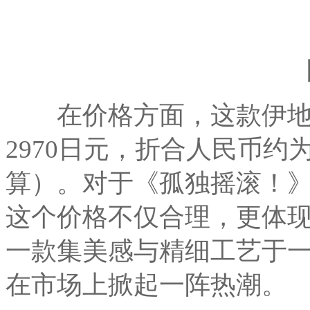
在价格方面，这款伊地
2970日元，折合人民币约
算）。对于《孤独摇滚！
这个价格不仅合理，更体
一款集美感与精细工艺于
在市场上掀起一阵热潮。