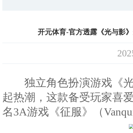
开元体育-官方透露《光与影》
202
独立角色扮演游戏《光与
起热潮，这款备受玩家喜
名3A游戏《征服》（Vanq