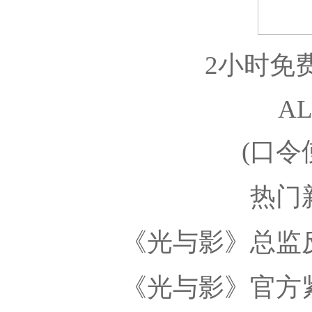
2小时免
AL
(口令
热门
《光与影》总监
《光与影》官方