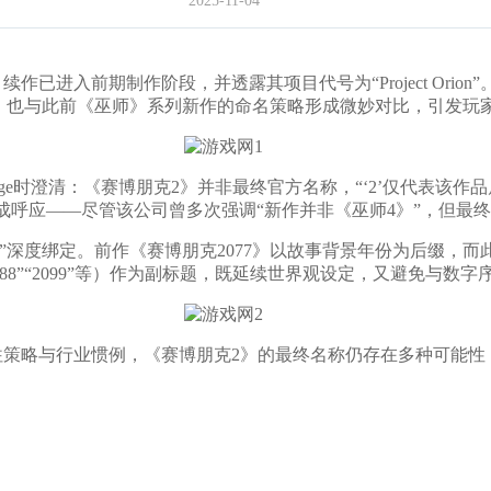
2025-11-04
已进入前期制作阶段，并透露其项目代号为“Project Ori
统，也与此前《巫师》系列新作的命名策略形成微妙对比，引发玩
erge时澄清：《赛博朋克2》并非最终官方名称，“‘2’仅代表
形成呼应——尽管该公司曾多次强调“新作并非《巫师4》”，但最
度绑定。前作《赛博朋克2077》以故事背景年份为后缀，而此
8”“2099”等）作为副标题，既延续世界观设定，又避免与数字
策略与行业惯例，《赛博朋克2》的最终名称仍存在多种可能性：
。