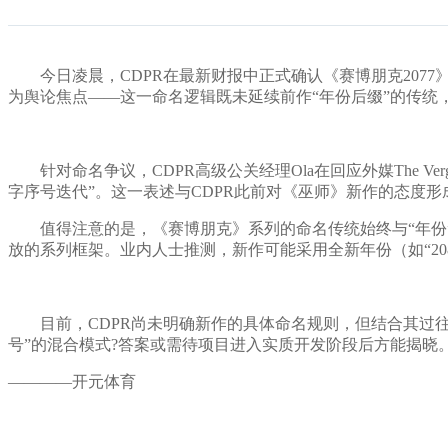
今日凌晨，CDPR在最新财报中正式确认《赛博朋克2077》续作
为舆论焦点——这一命名逻辑既未延续前作“年份后缀”的传
针对命名争议，CDPR高级公关经理Ola在回应外媒The V
字序号迭代”。这一表述与CDPR此前对《巫师》新作的态度
值得注意的是，《赛博朋克》系列的命名传统始终与“年份”深
放的系列框架。业内人士推测，新作可能采用全新年份（如“208
目前，CDPR尚未明确新作的具体命名规则，但结合其过往
号”的混合模式?答案或需待项目进入实质开发阶段后方能揭晓
————开元体育