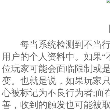
每当系统检测到不当行
用户的个人资料中。如果“
位玩家可能会面临限制或
变。也就是说，如果玩家
心被标记为不良行为者;而
善，收到的触发也可能被