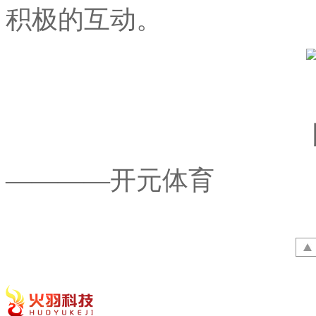
积极的互动。
————开元体育