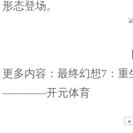
形态登场。
更多内容：最终幻想7：重
————开元体育