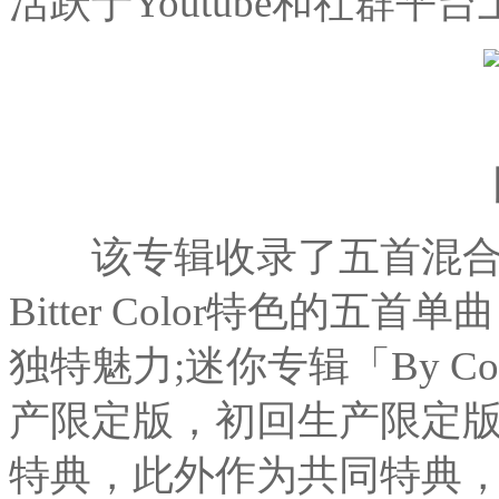
活跃于Youtube和社群平台
该专辑收录了五首混合可爱的
Bitter Color特色的
独特魅力;迷你专辑「By C
产限定版，初回生产限定
特典，此外作为共同特典