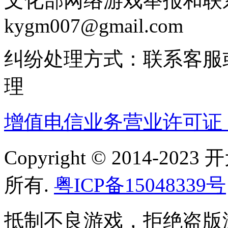
文化部网络游戏举报和联
kygm007@gmail.com
纠纷处理方式：联系客服
理
增值电信业务营业许可证：粤B
Copyright © 2014-
所有.
粤ICP备15048339号
抵制不良游戏，拒绝盗版