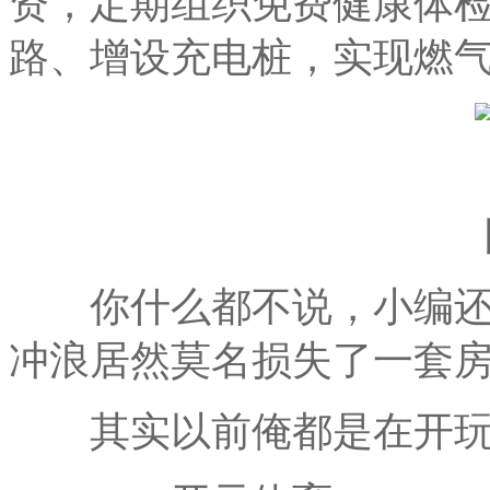
资，定期组织免费健康体检
路、增设充电桩，实现燃
你什么都不说，小编还
冲浪居然莫名损失了一套
其实以前俺都是在开玩