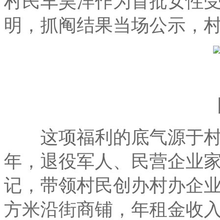
村民车昊洋作为首批女性受
明，抓阄结果当场公示，村
这项福利的底气源于村集
年，退役军人、民营企业
记，带领村民创办村办企业
方米沿街商铺，年租金收入