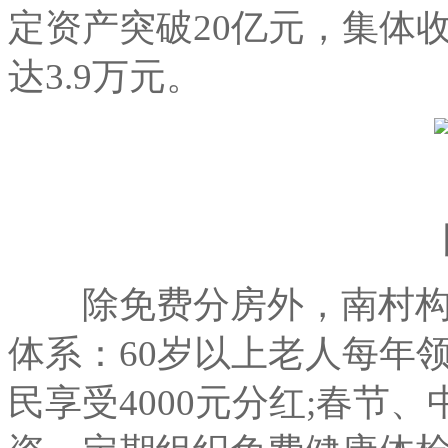
定资产突破20亿元，集体
达3.9万元。
除免费分房外，南村构
体系：60岁以上老人每年领
民享受4000元分红;春节