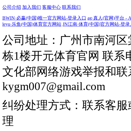
公司介绍
加入我们
客服中心
联系我们
BWIN·必赢(中国)唯一官方网站-登录入口
ag·真人(官网)平台 - 
leyu·乐鱼(中国)体育官方网站
JN江南·体育(中国)官方网站-登
公司地址：广州市南河区
栋1楼开元体育官网 联系电话：
文化部网络游戏举报和联
kygm007@gmail.com
纠纷处理方式：联系客服
理