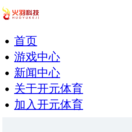
首页
游戏中心
新闻中心
关于开元体育
加入开元体育