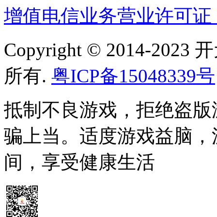
增值电信业务营业许可证：粤B
Copyright © 2014-
所有.
粤ICP备15048339号
抵制不良游戏，拒绝盗版
骗上当。适度游戏益脑，
间，享受健康生活