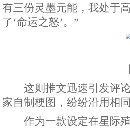
有三份灵墨元能，我处于
了‘命运之怒’。”
这则推文迅速引发评论
家自制梗图，纷纷沿用相
作为一款设定在星际殖