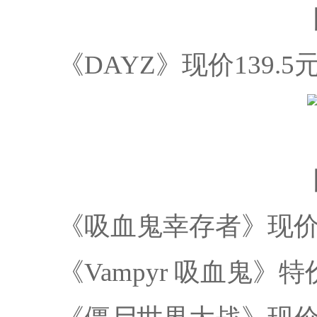
《DAYZ》现价139.5
《吸血鬼幸存者》现价2
《Vampyr 吸血鬼》特价