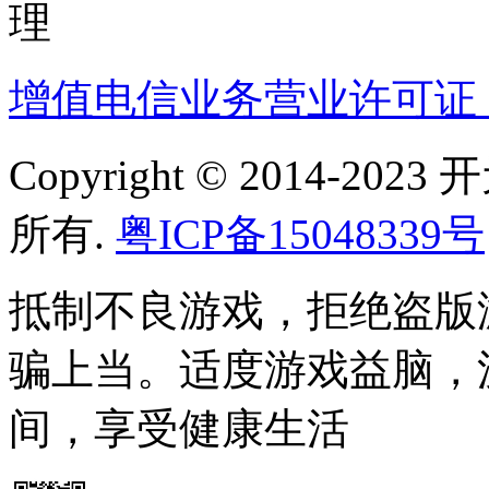
理
增值电信业务营业许可证：粤B
Copyright © 2014-
所有.
粤ICP备15048339号
抵制不良游戏，拒绝盗版
骗上当。适度游戏益脑，
间，享受健康生活