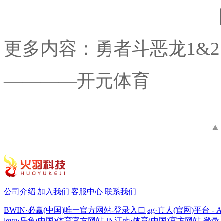
更多内容：勇者斗恶龙1&2
————开元体育
公司介绍
加入我们
客服中心
联系我们
BWIN·必赢(中国)唯一官方网站-登录入口
ag·真人(官网)平台 - 
leyu·乐鱼(中国)体育官方网站
JN江南·体育(中国)官方网站-登