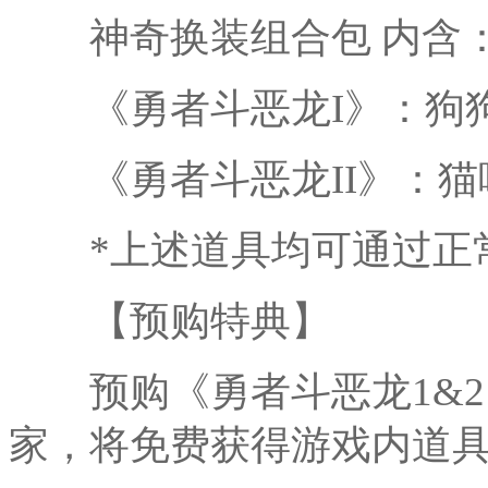
​​神奇换装组合包​​ 内含
《勇者斗恶龙I》：狗狗套
《勇者斗恶龙II》：猫咪
*上述道具均可通过正
【预购特典】
预购《勇者斗恶龙1&2：
家，将免费获得游戏内道