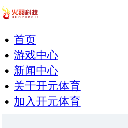
首页
游戏中心
新闻中心
关于开元体育
加入开元体育