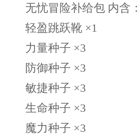
无忧冒险补给包​​ 内含
轻盈跳跃靴 ×1
力量种子 ×3
防御种子 ×3
敏捷种子 ×3
生命种子 ×3
魔力种子 ×3