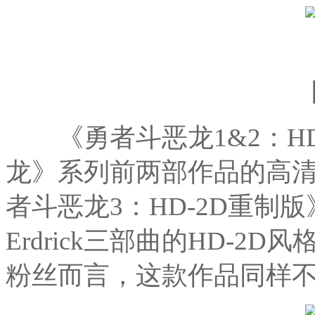
《勇者斗恶龙1&2：HD
龙》系列前两部作品的高
者斗恶龙3：HD-2D重制
Erdrick三部曲的HD-
粉丝而言，这款作品同样