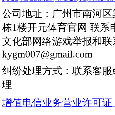
公司地址：广州市南河区
栋1楼开元体育官网 联系电话：
文化部网络游戏举报和联
kygm007@gmail.com
纠纷处理方式：联系客服
理
增值电信业务营业许可证：粤B