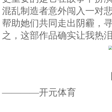
混乱制造者意外闯入一对
帮助她们共同走出阴霾，
之，这部作品确实让我热
————开元体育