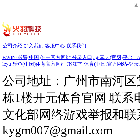
公司介绍
加入我们
客服中心
联系我们
BWIN·必赢(中国)唯一官方网站-登录入口
ag·真人(官网)平台 - 
leyu·乐鱼(中国)体育官方网站
JN江南·体育(中国)官方网站-登
公司地址：广州市南河区
栋1楼开元体育官网 联系电话：
文化部网络游戏举报和联
kygm007@gmail.com