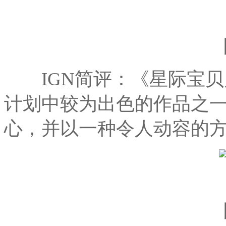
IGN简评：《星际宝贝
计划中较为出色的作品之
心，并以一种令人动容的