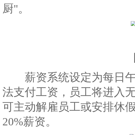
厨"。
薪资系统设定为每日午
法支付工资，员工将进入
可主动解雇员工或安排休
20%薪资。