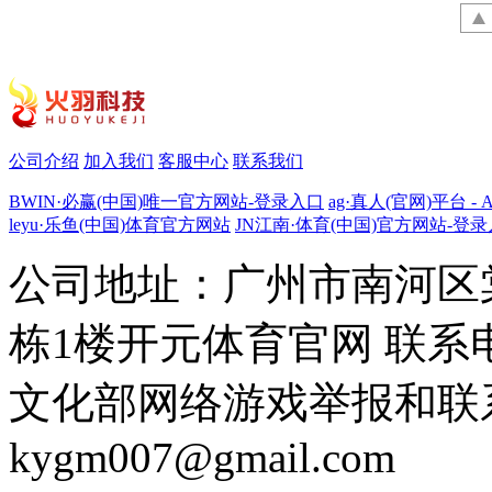
公司介绍
加入我们
客服中心
联系我们
BWIN·必赢(中国)唯一官方网站-登录入口
ag·真人(官网)平台 - 
leyu·乐鱼(中国)体育官方网站
JN江南·体育(中国)官方网站-登
公司地址：广州市南河区
栋1楼开元体育官网 联系电话：
文化部网络游戏举报和联
kygm007@gmail.com