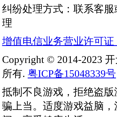
纠纷处理方式：联系客服
理
增值电信业务营业许可证：粤B
Copyright © 2014-
所有.
粤ICP备15048339号
抵制不良游戏，拒绝盗版
骗上当。适度游戏益脑，