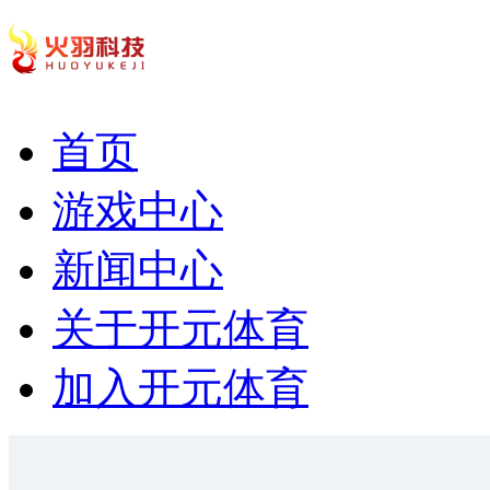
首页
游戏中心
新闻中心
关于开元体育
加入开元体育