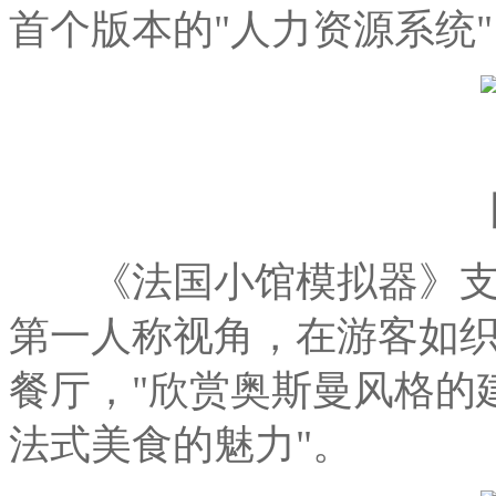
首个版本的"人力资源系统
《法国小馆模拟器》支
第一人称视角，在游客如
餐厅，"欣赏奥斯曼风格的
法式美食的魅力"。