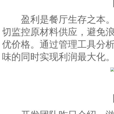
盈利是餐厅生存之本。
切监控原材料供应，避免
优价格。通过管理工具分
味的同时实现利润最大化