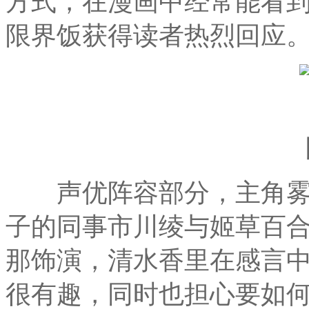
方式，在漫画中经常能看
限界饭获得读者热烈回应
声优阵容部分，主角雾
子的同事市川绫与姬草百
那饰演，清水香里在感言
很有趣，同时也担心要如