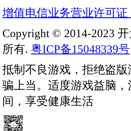
增值电信业务营业许可证：粤B
Copyright © 2014-
所有.
粤ICP备15048339号
抵制不良游戏，拒绝盗版
骗上当。适度游戏益脑，
间，享受健康生活