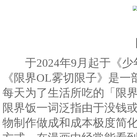
于2024年9月起于《少年
《限界OL雾切限子》是一部
每天为了生活所吃的「限界
限界饭一词泛指由于没钱
物制作做成和成本极度简