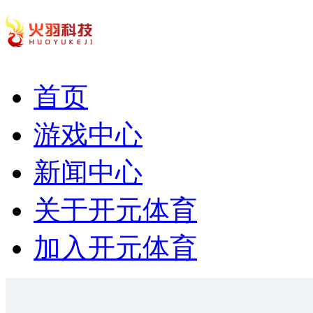
首页
游戏中心
新闻中心
关于开元体育
加入开元体育