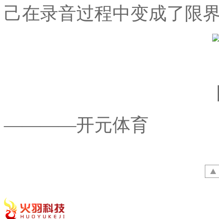
己在录音过程中变成了限
————开元体育