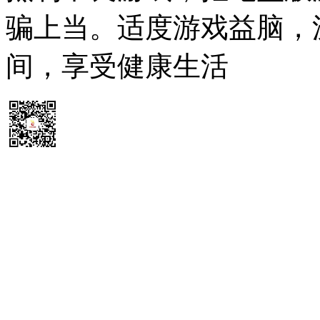
骗上当。适度游戏益脑，
间，享受健康生活