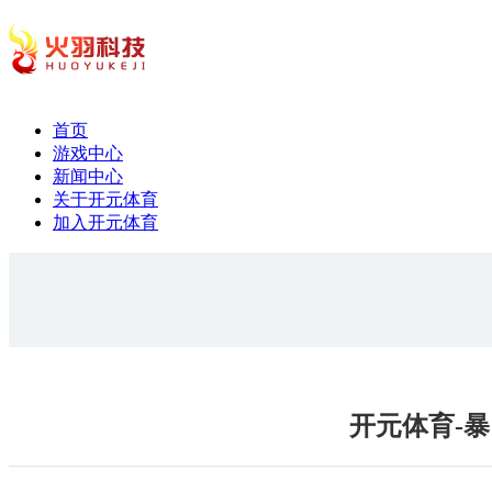
首页
游戏中心
新闻中心
关于开元体育
加入开元体育
开元体育-暴