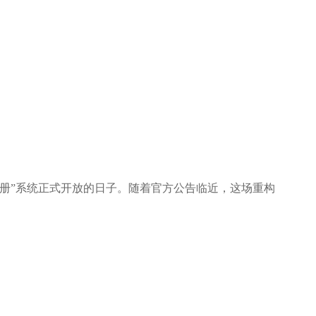
史册”系统正式开放的日子。随着官方公告临近，这场重构