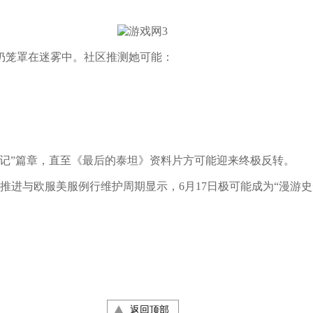
笼罩在迷雾中。社区推测她可能：
”篇章，直至《最后的泰坦》资料片方可能迎来终极反转。
号推进与欧服美服例行维护周期显示，6月17日极可能成为“漫游
返回顶部