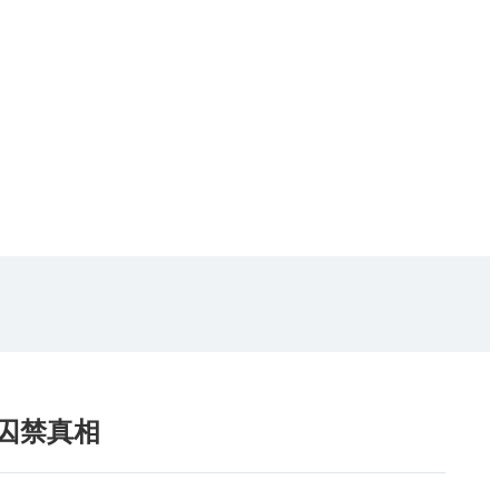
斯囚禁真相