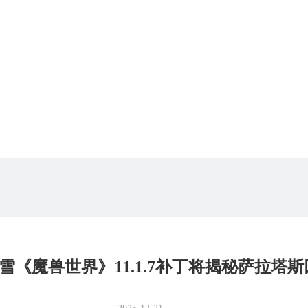
雪《魔兽世界》11.1.7补丁将揭秘萨拉塔