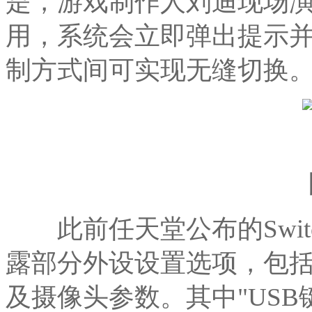
是，游戏制作人刘迪现场演
用，系统会立即弹出提示
制方式间可实现无缝切换
此前任天堂公布的Switc
露部分外设设置选项，包括调节
及摄像头参数。其中"US