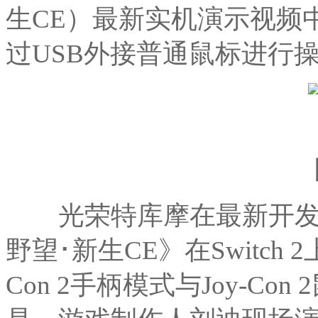
生CE）最新实机演示视频中，
过USB外接普通鼠标进行
光荣特库摩在最新开发
野望･新生CE》在Switch
Con 2手柄模式与Joy-C