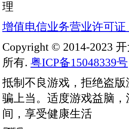
理
增值电信业务营业许可证：粤B
Copyright © 2014-
所有.
粤ICP备15048339号
抵制不良游戏，拒绝盗版
骗上当。适度游戏益脑，
间，享受健康生活