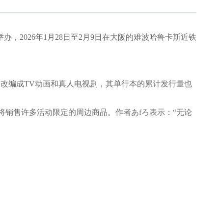
，2026年1月28日至2月9日在大阪的难波哈鲁卡斯近铁
仅被改编成TV动画和真人电视剧，其单行本的累计发行量也
将销售许多活动限定的周边商品。作者あfろ表示：“无论