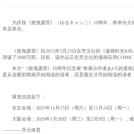
为庆祝《摇曳露营》（ゆるキャン△）10周年，将举办大规模展览
本店举办。
《摇曳露营》自2015年5月23日在芳文社的《漫画时光KIR
突破了1000万部。目前，该作品正在芳文社的漫画应用COMIC 
本次“《摇曳露营》10周年纪念展”将展示作者あfろ的漫画
是从连载初期就开始阅读的读者，还是最近才开始阅读的读者
展览信息如下：
东京会场：2025年11月15日（周六）至11月24日（周一），东京
大阪会场：2026年1月28日（周三）至2月9日（周一），
————开元体育